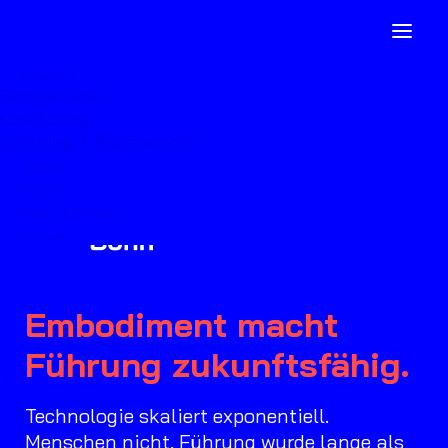
Angebote
Seminarreihe
Ausbildung
Coaching & Supervision
Magazin
About
Presse & Vorträge
Kontakt
Embodiment macht
Führung zukunftsfähig.
Technologie skaliert exponentiell.
Menschen nicht. Führung wurde lange als