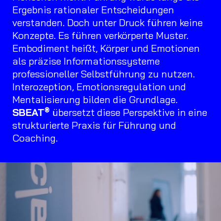
Ergebnis rationaler Entscheidungen
verstanden. Doch unter Druck führen keine
Konzepte. Es führen verkörperte Muster.
Embodiment heißt, Körper und Emotionen
als präzise Informationssysteme
professioneller Selbstführung zu nutzen.
Interozeption, Emotionsregulation und
Mentalisierung bilden die Grundlage.
®
SBEAT
übersetzt diese Perspektive in eine
strukturierte Praxis für Führung und
Coaching.