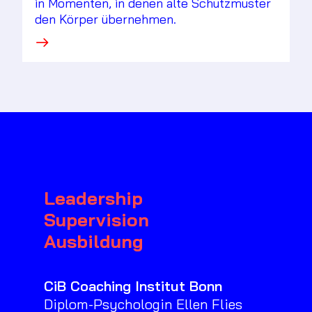
in Momenten, in denen alte Schutzmuster
den Körper übernehmen.
·
Leadership
Supervision
Ausbildung
CiB Coaching Institut Bonn
Diplom-Psychologin Ellen Flies