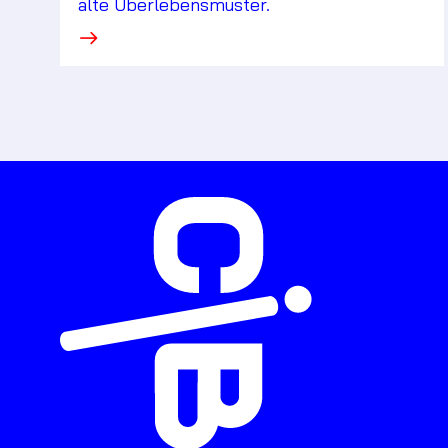
alte Überlebensmuster.
·