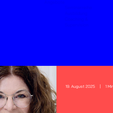
Angebote
Seminarreihe
Ausbildung
Coaching &
Supervision
19. August 2025
|
1 Mi