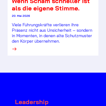
Wenn Scham schneller ist
als die eigene Stimme.
20. Mai 2026
Viele Führungskräfte verlieren ihre
Präsenz nicht aus Unsicherheit – sondern
in Momenten, in denen alte Schutzmuster
den Körper übernehmen.
·
Leadership