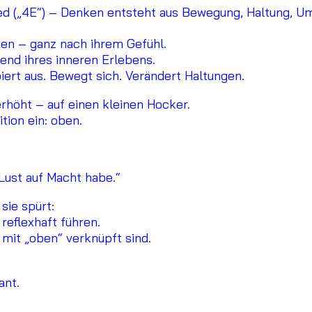
d („4E“) – Denken entsteht aus Bewegung, Haltung, U
oden – ganz nach ihrem Gefühl.
end ihres inneren Erlebens.
iert aus. Bewegt sich. Verändert Haltungen.
erhöht – auf einen kleinen Hocker.
tion ein: oben.
Lust auf Macht habe.“
sie spürt:
reflexhaft führen.
 mit „oben“ verknüpft sind.
ant.